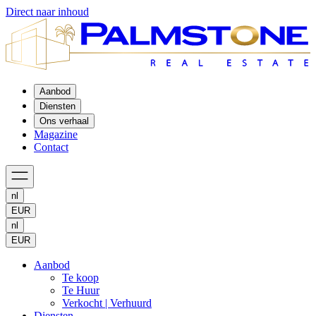
Direct naar inhoud
Aanbod
Diensten
Ons verhaal
Magazine
Contact
nl
EUR
nl
EUR
Aanbod
Te koop
Te Huur
Verkocht | Verhuurd
Diensten