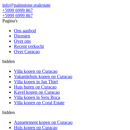
info@palmstone.realestate
+5999 6999 867
+5999 6999 867
Pagina's
Ons aanbod
Diensten
Over ons
Recent verkocht
Over Curaçao
hidden
Villa kopen op Curacao
Vakantiehuis kopen op Curacao
Villa kopen in Jan Thiel
Huis huren op Curacao
Kavel kopen op Curacao
Villa kopen in Seru Boca
Villa kopen op Coral Estate
hidden
Appartement kopen op Curacao
Huis kopen op Curacao