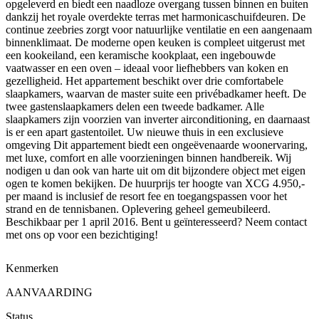
opgeleverd en biedt een naadloze overgang tussen binnen en buiten
dankzij het royale overdekte terras met harmonicaschuifdeuren. De
continue zeebries zorgt voor natuurlijke ventilatie en een aangenaam
binnenklimaat. De moderne open keuken is compleet uitgerust met
een kookeiland, een keramische kookplaat, een ingebouwde
vaatwasser en een oven – ideaal voor liefhebbers van koken en
gezelligheid. Het appartement beschikt over drie comfortabele
slaapkamers, waarvan de master suite een privébadkamer heeft. De
twee gastenslaapkamers delen een tweede badkamer. Alle
slaapkamers zijn voorzien van inverter airconditioning, en daarnaast
is er een apart gastentoilet. Uw nieuwe thuis in een exclusieve
omgeving Dit appartement biedt een ongeëvenaarde woonervaring,
met luxe, comfort en alle voorzieningen binnen handbereik. Wij
nodigen u dan ook van harte uit om dit bijzondere object met eigen
ogen te komen bekijken. De huurprijs ter hoogte van XCG 4.950,-
per maand is inclusief de resort fee en toegangspassen voor het
strand en de tennisbanen. Oplevering geheel gemeubileerd.
Beschikbaar per 1 april 2016. Bent u geïnteresseerd? Neem contact
met ons op voor een bezichtiging!
Kenmerken
AANVAARDING
Status