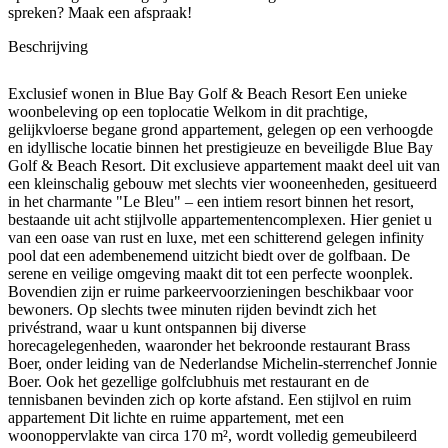
spreken? Maak een afspraak!
Beschrijving
Exclusief wonen in Blue Bay Golf & Beach Resort Een unieke
woonbeleving op een toplocatie Welkom in dit prachtige,
gelijkvloerse begane grond appartement, gelegen op een verhoogde
en idyllische locatie binnen het prestigieuze en beveiligde Blue Bay
Golf & Beach Resort. Dit exclusieve appartement maakt deel uit van
een kleinschalig gebouw met slechts vier wooneenheden, gesitueerd
in het charmante "Le Bleu" – een intiem resort binnen het resort,
bestaande uit acht stijlvolle appartementencomplexen. Hier geniet u
van een oase van rust en luxe, met een schitterend gelegen infinity
pool dat een adembenemend uitzicht biedt over de golfbaan. De
serene en veilige omgeving maakt dit tot een perfecte woonplek.
Bovendien zijn er ruime parkeervoorzieningen beschikbaar voor
bewoners. Op slechts twee minuten rijden bevindt zich het
privéstrand, waar u kunt ontspannen bij diverse
horecagelegenheden, waaronder het bekroonde restaurant Brass
Boer, onder leiding van de Nederlandse Michelin-sterrenchef Jonnie
Boer. Ook het gezellige golfclubhuis met restaurant en de
tennisbanen bevinden zich op korte afstand. Een stijlvol en ruim
appartement Dit lichte en ruime appartement, met een
woonoppervlakte van circa 170 m², wordt volledig gemeubileerd