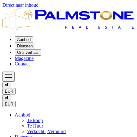
Direct naar inhoud
Aanbod
Diensten
Ons verhaal
Magazine
Contact
nl
EUR
nl
EUR
Aanbod
Te koop
Te Huur
Verkocht | Verhuurd
Diensten