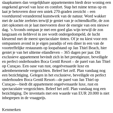
slaapkamers dan vergelijkbare appartementen biedt deze woning een
ongekend gevoel van luxe en comfort. Stap het ruime terras op en
laat je betoveren door een uniek 270-graden zeezicht – een
voortdurend veranderend kunstwerk van de natuur. Word wakker
met de zachte zeebries terwijl je geniet van je ochtendkoffie, de zon
ziet opkomen en je laat meevoeren door de energie van een nieuwe
dag. ‘s Avonds ontspan je met een goed glas wijn terwijl de zon
langzaam en liefdevol in zee wordt ondergedompeld, de lucht
kleurend met de meest spectaculaire tinten. Of je nu kiest voor een
ontspannen avond in je eigen paradijs of een diner in een van de
voortreffelijke restaurants op loopafstand op Jan Thiel Beach, hier
geniet je van het ultieme eilandleven – 365 dagen per jaar. Dit
exclusieve appartement bevindt zich in het prestigieuze, beveiligde
en perfect onderhouden Boca Gentil Resort – de parel van Jan Thiel
op Curaçao. Een oase van rust, ongeëvenaarde luxe en
adembenemende vergezichten. Beleef het zelf. Plan vandaag nog
een bezichtiging. Gelegen in het exclusieve, beveiligde en perfect
onderhouden Boca Gentil Resort—de parel van Jan Thiel op
Curaçao—biedt dit appartement ongeëvenaarde luxe, rust en
spectaculaire vergezichten. Beleef het zelf. Plan vandaag nog een
bezichtiging. De inventaris met een waarde van EUR 20.000 is niet
inbegrepen in de vraagprijs.
Kenmerken