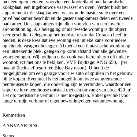
met een open keuken, voorzien een kookeiland met keramische
kookplaat, een ingebouwde vaatwasser en oven. Verder biedt het
appartement drie slaapkamers, waarvan de master suite over een
privé badkamer beschikt en de gastenslaapkamers delen een tweede
badkamer. De slaapkamers zijn allen voorzien van een inverter
airconditioning. Als belegging of als tweede woning is dit object
zeer geschikt. Gelegen op het mooiste resort dat Curacao heeft te
bieden, is deze kwalitatieve woning een unieke kans voor iedere
oplettende vastgoedbelegger. Al met al een fantastische woning op
een uitstekende plek, gelegen op korte afstand van alle gewenste
voorzieningen. Wij nodigen u dan ook van harte uit om dit unieke
woonobject met ons te bekijken. VVE Bijdrage: ANG 650, - per
maand (inclusief resort fee Blue Bay resort). U heeft de
mogelijkheid om een garage voor uw auto of spullen in het gebouw
bij te kopen. Eventueel is het mogelijk om twee aangrenzende
penthouses te kopen, die onderling zijn te verbinden, waardoor een
super de luxe penthouse ontstaat met een omvang van circa 420 m².
Let op: toeristische verhuur is niet toegestaan. Enkel geschikt voor
lange termijn verhuur of eigenbewoning/eigen vakantiewoning.
Kenmerken
AANVAARDING
Status