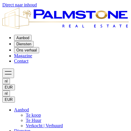
Direct naar inhoud
Aanbod
Diensten
Ons verhaal
Magazine
Contact
nl
EUR
nl
EUR
Aanbod
Te koop
Te Huur
Verkocht | Verhuurd
Diensten