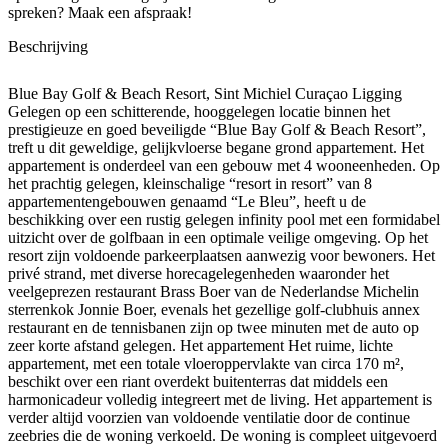
spreken? Maak een afspraak!
Beschrijving
Blue Bay Golf & Beach Resort, Sint Michiel Curaçao Ligging
Gelegen op een schitterende, hooggelegen locatie binnen het
prestigieuze en goed beveiligde “Blue Bay Golf & Beach Resort”,
treft u dit geweldige, gelijkvloerse begane grond appartement. Het
appartement is onderdeel van een gebouw met 4 wooneenheden. Op
het prachtig gelegen, kleinschalige “resort in resort” van 8
appartementengebouwen genaamd “Le Bleu”, heeft u de
beschikking over een rustig gelegen infinity pool met een formidabel
uitzicht over de golfbaan in een optimale veilige omgeving. Op het
resort zijn voldoende parkeerplaatsen aanwezig voor bewoners. Het
privé strand, met diverse horecagelegenheden waaronder het
veelgeprezen restaurant Brass Boer van de Nederlandse Michelin
sterrenkok Jonnie Boer, evenals het gezellige golf-clubhuis annex
restaurant en de tennisbanen zijn op twee minuten met de auto op
zeer korte afstand gelegen. Het appartement Het ruime, lichte
appartement, met een totale vloeroppervlakte van circa 170 m²,
beschikt over een riant overdekt buitenterras dat middels een
harmonicadeur volledig integreert met de living. Het appartement is
verder altijd voorzien van voldoende ventilatie door de continue
zeebries die de woning verkoeld. De woning is compleet uitgevoerd