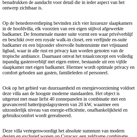
benadrukken de aandacht voor detail die in ieder aspect van het
ontwerp zichtbaar is.
Op de benedenverdieping bevinden zich vier luxueuze slaapkamers
in de hoofdvilla, elk voorzien van een eigen stijlvol afgewerkte
badkamer. De fenomenale master suite vormt een waar privéverblijf
en beschikt over een royale walk-in closet, een verfijnde en-suite
badkamer en een bijzonder sfeervolle buitenruimte met vrijstaand
ligbad, waar in alle rust en privacy kan worden genoten van de
tropische ambiance. Daarnaast omvat het totaalconcept een volledig
inpandig gastenverblijf met eigen entree, bestaande uit een vijfde
slaapkamer met eigen badkamer. Hiermee wordt optimale privacy en
comfort geboden aan gasten, familieleden of personeel.
Ook op het gebied van duurzaamheid en energievoorziening voldoet
deze villa aan de hoogste moderne standaarden. Het object is
uitgerust met maar liefst 40 zonnepanelen in combinatie met een
geavanceerd batterijopslagsysteem van 20 kW, waarmee een
uitzonderlijk niveau van energie-efficiëntie, onafhankelijkheid en
gebruikscomfort wordt gerealiseerd.
Deze villa vertegenwoordigt het absolute summum van modern
design en exclusief wonen op Curaçao: een zeldzame combinatie