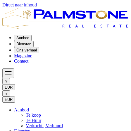
Direct naar inhoud
Aanbod
Diensten
Ons verhaal
Magazine
Contact
nl
EUR
nl
EUR
Aanbod
Te koop
Te Huur
Verkocht | Verhuurd
Diensten