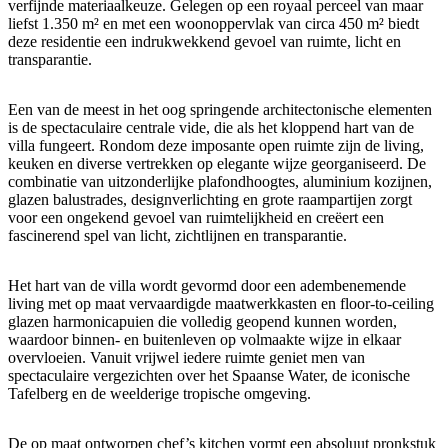
verfijnde materiaalkeuze. Gelegen op een royaal perceel van maar
liefst 1.350 m² en met een woonoppervlak van circa 450 m² biedt
deze residentie een indrukwekkend gevoel van ruimte, licht en
transparantie.
Een van de meest in het oog springende architectonische elementen
is de spectaculaire centrale vide, die als het kloppend hart van de
villa fungeert. Rondom deze imposante open ruimte zijn de living,
keuken en diverse vertrekken op elegante wijze georganiseerd. De
combinatie van uitzonderlijke plafondhoogtes, aluminium kozijnen,
glazen balustrades, designverlichting en grote raampartijen zorgt
voor een ongekend gevoel van ruimtelijkheid en creëert een
fascinerend spel van licht, zichtlijnen en transparantie.
Het hart van de villa wordt gevormd door een adembenemende
living met op maat vervaardigde maatwerkkasten en floor-to-ceiling
glazen harmonicapuien die volledig geopend kunnen worden,
waardoor binnen- en buitenleven op volmaakte wijze in elkaar
overvloeien. Vanuit vrijwel iedere ruimte geniet men van
spectaculaire vergezichten over het Spaanse Water, de iconische
Tafelberg en de weelderige tropische omgeving.
De op maat ontworpen chef’s kitchen vormt een absoluut pronkstuk