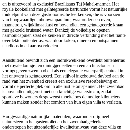
en is uitgevoerd in exclusief Braziliaans Taj Mahal-marmer. Het
royale kookeiland met geïntegreerde barfunctie vormt het natuurlijke
middelpunt van deze gastronomische leefkeuken, die is voorzien
van hoogwaardige inbouwapparatuur, waaronder een oven,
magnetron, wijnklimaatkast en bovendien een geïntegreerde kraan
met gekoeld bruisend water. Dankzij de volledig te openen
harmonicapuien staat de keuken in directe verbinding met het riante
overdekte buitenterras, waardoor koken, dineren en ontspannen
naadloos in elkaar overvloeien.
Aansluitend bevindt zich een indrukwekkend overdekt buitenterras
met royale lounge- en dininggedeelten en een architectonisch
vormgegeven zwembad dat als een elegante waterpartij centraal in
het ontwerp is geïntegreerd. Een stijlvol ingebouwd daybed aan de
rand van het zwembad creëert een exclusieve resortbeleving en
vormt de perfecte plek om in alle rust te ontspannen. Het zwembad
is bovendien uitgerust met een krachtige waterstream, zodat
sportieve bewoners desgewenst moeiteloos de nodige kilometers
kunnen maken zonder het comfort van hun eigen villa te verlaten.
Hoogwaardige natuurlijke materialen, waaronder origineel
natuursteen in het gastentoilet en het zwembadgedeelte,
onderstrepen het uitzonderlijke kwaliteitsniveau van deze villa en